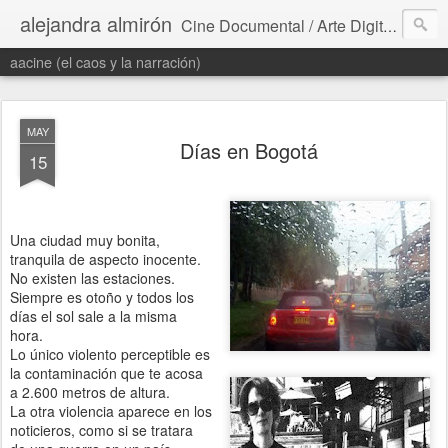
alejandra almirón
Cine Documental / Arte Digital / Literatura / Proyectos Transmedia
aacine (el caos y la narración)
MAY
Días en Bogotá
15
Una ciudad muy bonita,
tranquila de aspecto inocente.
No existen las estaciones.
Siempre es otoño y todos los
días el sol sale a la misma
hora.
Lo único violento perceptible es
la contaminación que te acosa
a 2.600 metros de altura.
La otra violencia aparece en los
noticieros, como si se tratara