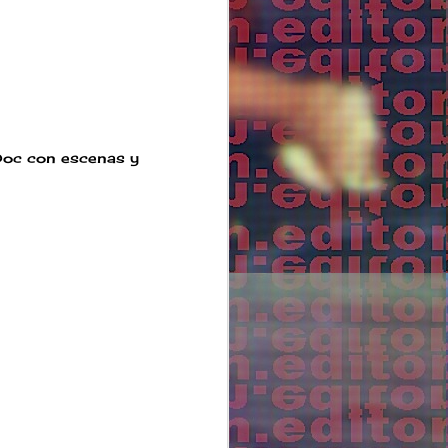
bDoc con escenas y
El cine ahora
SEP
28
Si todos los rodajes,
en un proceso largo
de edición, se vuelven
archivos… en esta distopía
todos las historias que
contamos, inevitablemente
se contaminan con este
contexto arrollador
aunque, por motivos
narrativos, no lo
nombremos.