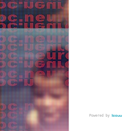
Y
D
m
N
A
H
P
S
d
L
g
d
p
M
t
Issuu
Powered by
l
S