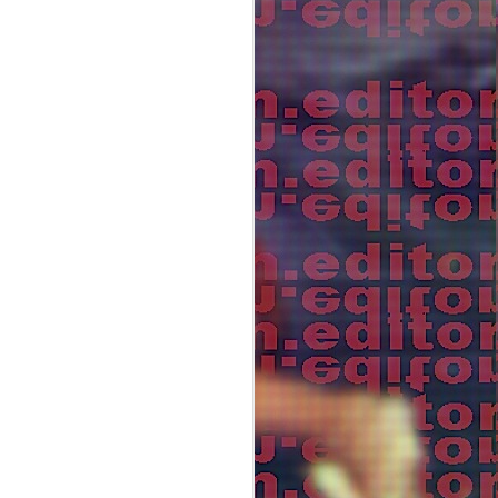
En varias charlas sobre “el
hacer cine” surgió el tópico
“antes y después de
esto”.Me invade la idea del
no retorno: en la sala de
montaje con el pasado
intervenido y en la
posibilidad de tomar la
cámara para empezar a
mirar.