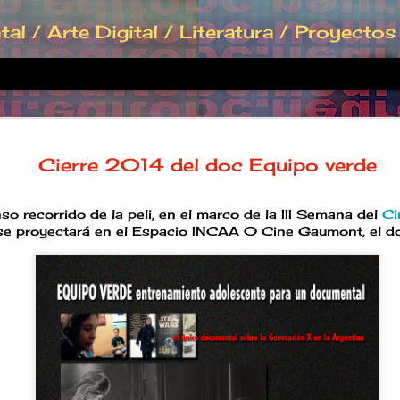
l / Arte Digital / Literatura / Proyecto
LLAMARA
DEC
Cierre 2014 del doc Equipo verde
5
FIDBA
LLAMARADA / Film se
Competencia Argentin
o recorrido de la peli, en el marco de la III Semana del
Ci
 se proyectará en el Espacio INCAA 0 Cine Gaumont, el do
que se desarrollará 
2022
(9 edición del FIDBA, 
Documental Buenos A
my Bio Doc
alejandra almiron