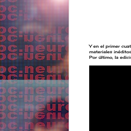
Y en el primer cu
materiales inédito
Por último, la edi
LLAMARADA /
DEC
3
BLACK OUT ! se
estrena en Tromsø
International Film
Festival, enero
2022
Films from the North
Selection TIFF 2022
S
"Esta película no es sólo
un viaje físico desde dos