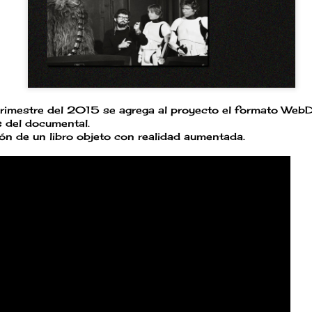
atrimestre del 2015 se agrega al proyecto el formato We
s del documental.
ción de un libro objeto con realidad aumentada.
Partículas
EPOCA
JUN
SEP
30
28
Hoy todo es como
En lo profundo del
una nube golpeada
presente, todo se
por el viento...
evapora.
O el humo...
Van muriendo algunas
palabras porque sé que hay
O algo que se esparce
cosas de este mundo que
sobre las líneas, el
se están disolviendo y el
contenedor del vacío que
estado sólido de los
ahora lo llena todo...
elementos no volverá.
Fluido emocional
EP
6
Días, semanas, meses...
No nos damos cuenta de lo