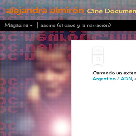
alejandra almirón
Cine Documenta
Magazine
aacine (el caos y la narración)
DEC
11
Cerrando un extens
Argentino / ADN
,